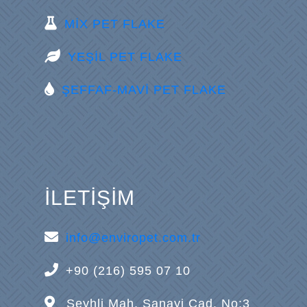
MİX PET FLAKE
YEŞİL PET FLAKE
ŞEFFAF-MAVİ PET FLAKE
İLETİŞİM
info@enviropet.com.tr
+90 (216) 595 07 10
Şeyhli Mah. Sanayi Cad. No:3