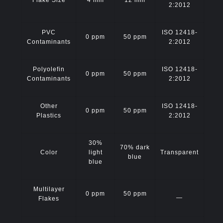
Flake Size
4 mm
12 mm
2:2012
PVC
ISO 12418-
0 ppm
50 ppm
Contaminants
2:2012
Polyolefin
ISO 12418-
0 ppm
50 ppm
Contaminants
2:2012
Other
ISO 12418-
0 ppm
50 ppm
Plastics
2:2012
30%
70% dark
Color
light
Transparent
blue
blue
Multilayer
0 ppm
50 ppm
—
Flakes