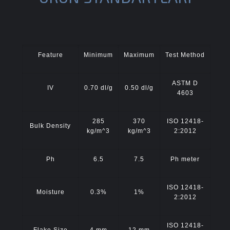
Feature
Minimum
Maximum
Test Method
ASTM D
IV
0.70 dl/g
0.50 dl/g
4603
285
370
ISO 12418-
Bulk Density
kg/m^3
kg/m^3
2:2012
Ph
6.5
7.5
Ph meter
ISO 12418-
Moisture
0.3%
1%
2:2012
ISO 12418-