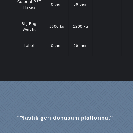
Colored PET
0 ppm
50 ppm
—
Flakes
Big Bag
1000 kg
1200 kg
—
Weight
Label
0 ppm
20 ppm
—
"Plastik geri dönüşüm platformu."